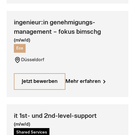
ingenieur:in genehmigungs­
management – fokus bimschg
(m/w/d)
Eco
Düsseldorf
Jetzt bewerben
Mehr erfahren
it 1st- und 2nd-level-support
(m/w/d)
Shared Services