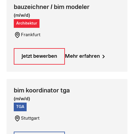
bauzeichner / bim modeler
(m/w/d)
Architektur
Frankfurt
Jetzt bewerben
Mehr erfahren
bim koordinator tga
(m/w/d)
TGA
Stuttgart